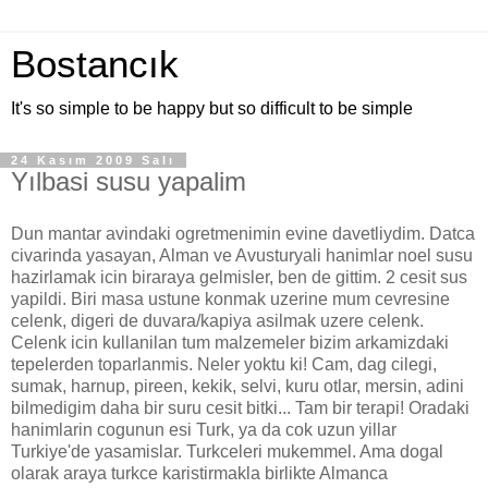
Bostancık
It's so simple to be happy but so difficult to be simple
24 Kasım 2009 Salı
Yılbasi susu yapalim
Dun mantar avindaki ogretmenimin evine davetliydim. Datca
civarinda yasayan, Alman ve Avusturyali hanimlar noel susu
hazirlamak icin biraraya gelmisler, ben de gittim. 2 cesit sus
yapildi. Biri masa ustune konmak uzerine mum cevresine
celenk, digeri de duvara/kapiya asilmak uzere celenk.
Celenk icin kullanilan tum malzemeler bizim arkamizdaki
tepelerden toparlanmis. Neler yoktu ki! Cam, dag cilegi,
sumak, harnup, pireen, kekik, selvi, kuru otlar, mersin, adini
bilmedigim daha bir suru cesit bitki... Tam bir terapi! Oradaki
hanimlarin cogunun esi Turk, ya da cok uzun yillar
Turkiye'de yasamislar. Turkceleri mukemmel. Ama dogal
olarak araya turkce karistirmakla birlikte Almanca